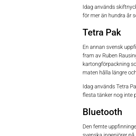
Idag används skiftnyck
för mer än hundra år s
Tetra Pak
En annan svensk uppfi
fram av Ruben Rausing
kartongförpackning som
maten hålla längre och 
Idag används Tetra Pak
flesta tänker nog inte
Bluetooth
Den femte uppfinninge
svenska ingenjörer på 