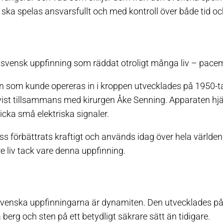
d ska spelas ansvarsfullt och med kontroll över både tid o
 svensk uppfinning som räddat otroligt många liv – pace
 som kunde opereras in i kroppen utvecklades på 1950-t
st tillsammans med kirurgen Åke Senning. Apparaten hjälpe
icka små elektriska signaler.
s förbättrats kraftigt och används idag över hela världen
re liv tack vare denna uppfinning.
venska uppfinningarna är dynamiten. Den utvecklades på 
 berg och sten på ett betydligt säkrare sätt än tidigare.