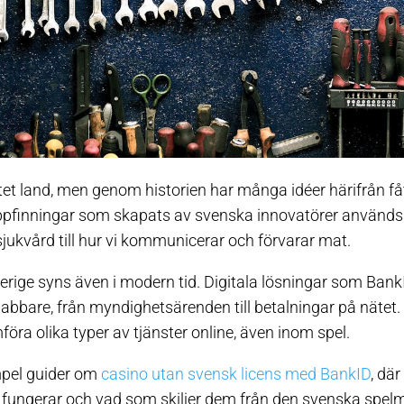
 litet land, men genom historien har många idéer härifrån få
 uppfinningar som skapats av svenska innovatörer används
sjukvård till hur vi kommunicerar och förvarar mat.
verige syns även i modern tid. Digitala lösningar som Bank
nabbare, från myndighetsärenden till betalningar på nätet.
mföra olika typer av tjänster online, även inom spel.
empel guider om
casino utan svensk licens med BankID
, dä
 fungerar och vad som skiljer dem från den svenska spe