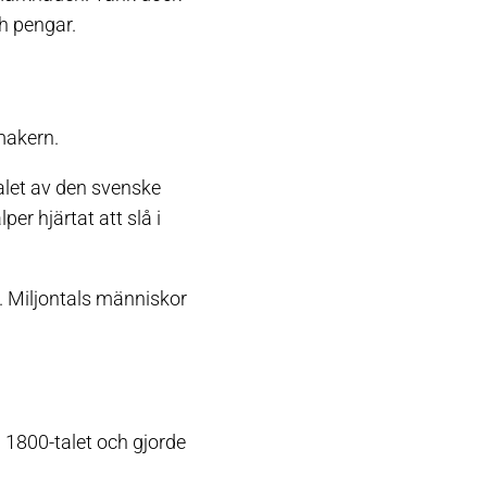
ch pengar.
makern.
alet av den svenske
r hjärtat att slå i
. Miljontals människor
1800-talet och gjorde