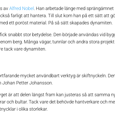
es av
Alfred Nobel
. Han arbetade länge med sprängämnet n
också farligt att hantera. Till slut kom han på ett sätt att 
med ett poröst material. På så sätt skapades dynamiten.
ick snabbt stor betydelse. Den började användas vid bygg
genom berg. Många vägar, tunnlar och andra stora projekt 
e tack vare dynamiten.
rtfarande mycket användbart verktyg är skiftnyckeln. Den
n Johan Petter Johansson.
get är att delen längst fram kan justeras så att samma 
trar och bultar. Tack vare det behövde hantverkare och me
tnycklar i olika storlekar.