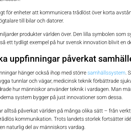
igt för enheter att kommunicera trådlöst över korta avstå
ögtalare till bilar och datorer.
 miljarder produkter världen över. Den lilla symbolen som 
tså ett tydligt exempel på hur svensk innovation blivit en de
ka uppfinningar påverkat samhäll
nningar hänger också ihop med större
samhällssystem
. 
ygga tunnlar och vägar, medicinsk teknik förbättrade sjuk
rade hur människor använder teknik i vardagen. Man mä
derna system bygger på just innovationer som dessa.
 alltså påverkat världen på många olika sätt – från verk
trådlös kommunikation. Trots landets storlek fortsätter idé
i en naturlig del av människors vardag.