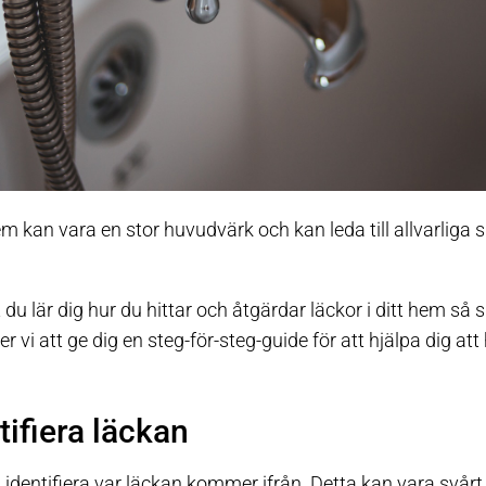
hem kan vara en stor huvudvärk och kan leda till allvarliga
tt du lär dig hur du hittar och åtgärdar läckor i ditt hem så
 vi att ge dig en steg-för-steg-guide för att hjälpa dig att
tifiera läckan
tt identifiera var läckan kommer ifrån. Detta kan vara svår