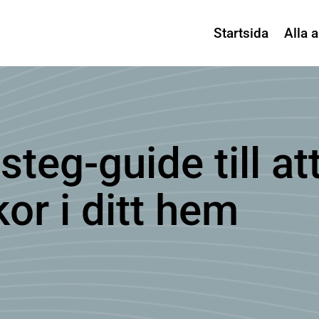
Startsida
Alla a
steg-guide till at
or i ditt hem