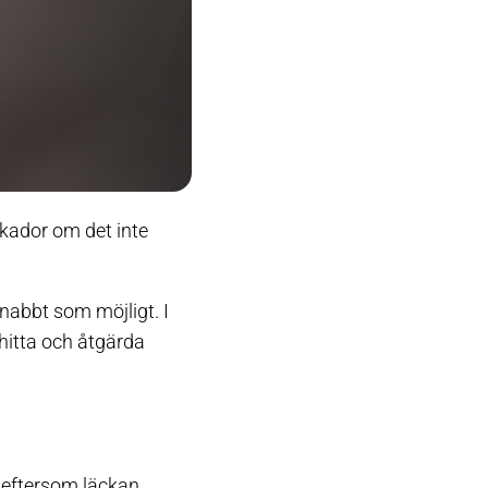
 skador om det inte
 snabbt som möjligt. I
 hitta och åtgärda
t eftersom läckan