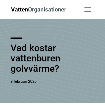
Vad kostar
vattenburen
golvvärme?
8 februari 2025